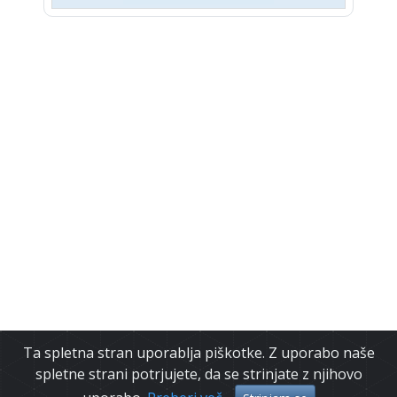
Ta spletna stran uporablja piškotke. Z uporabo naše
spletne strani potrjujete, da se strinjate z njihovo