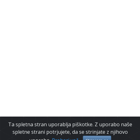
Ta spletna stran uporablja piškotke. Z uporabo naše
spletne strani potrjujete, da se strinjate z njihovo